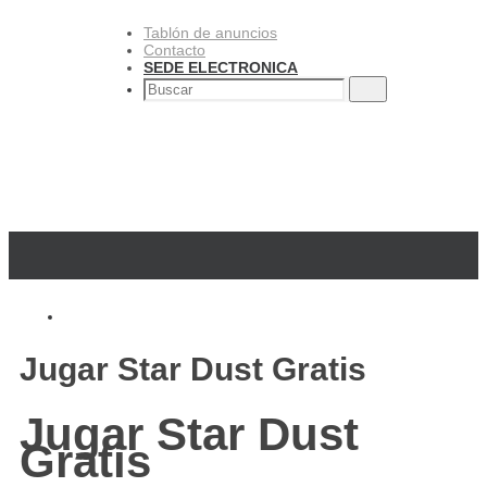
Tablón de anuncios
Contacto
SEDE ELECTRONICA
Buscar
Buscar
por:
Jugar Star Dust Gratis
Jugar Star Dust
Gratis