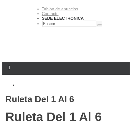
Tablón de anuncios
Contacto
SEDE ELECTRONICA
Buscar
Buscar
por:
Ruleta Del 1 Al 6
Ruleta Del 1 Al 6