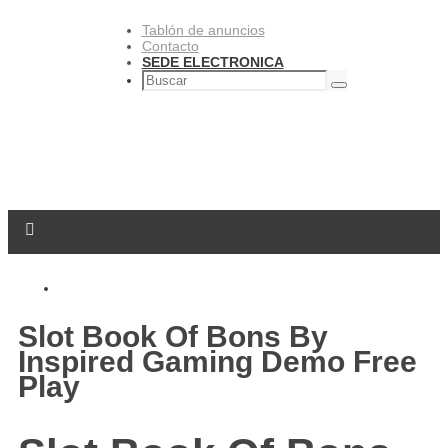
Tablón de anuncios
Contacto
SEDE ELECTRONICA
Buscar
Buscar
por:
Slot Book Of Bons By
Inspired Gaming Demo Free
Play