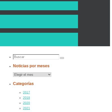
Buscar
Buscar
por:
Noticias por meses
Noticias
por
Categorías
meses
2017
2018
2020
2021