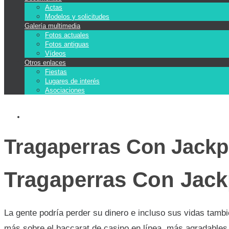
Actas
Modelos y solicitudes
Galería multimedia
Fotos actuales
Fotos antiguas
Vídeos
Otros enlaces
Fiestas
Lugares de interés
Asociaciones
Tragaperras Con Jackp
Tragaperras Con Jack
La gente podría perder su dinero e incluso sus vidas tambi
más sobre el baccarat de casino en línea, más agradables