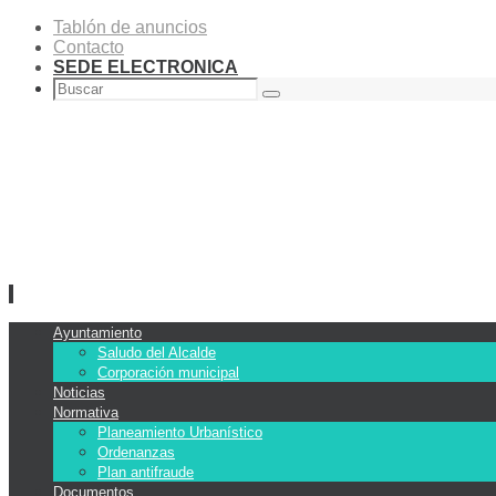
Tablón de anuncios
Contacto
SEDE ELECTRONICA
Buscar
Buscar
por:
Ir
Ayuntamiento
al
Saludo del Alcalde
contenido
Corporación municipal
Noticias
Normativa
Planeamiento Urbanístico
Ordenanzas
Plan antifraude
Documentos